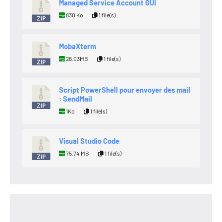
Managed Service Account GUI
830 Ko
1 file(s)
MobaXterm
26.03MB
1 file(s)
Script PowerShell pour envoyer des mail
: SendMail
1Ko
1 file(s)
Visual Studio Code
75.74 MB
1 file(s)