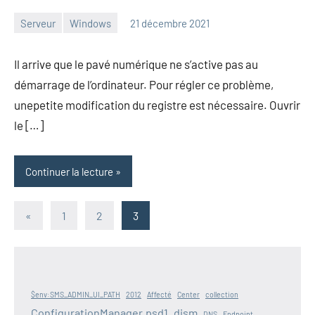
Serveur
Windows
21 décembre 2021
admin
Il arrive que le pavé numérique ne s’active pas au
démarrage de l’ordinateur. Pour régler ce problème,
unepetite modification du registre est nécessaire. Ouvrir
le […]
Continuer la lecture
Pagination
Articles
«
1
2
3
précédents
des
publications
$env:SMS_ADMIN_UI_PATH
2012
Affecté
Center
collection
ConfigurationManager.psd1
dism
DNS
Endpoint