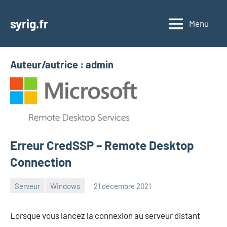
Aller
au
syrig.fr
Menu
contenu
Auteur/autrice :
admin
Erreur CredSSP – Remote Desktop
Connection
Serveur
Windows
21 décembre 2021
admin
Lorsque vous lancez la connexion au serveur distant