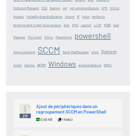
Endpoint Manager
ESD
feature
get
get-windowsfeature
GPO
GVLKs
Huawei
InitialKeyboardIndicators
Intune
IP
jeton
kerberos
kerberos klist ticket jeton session
klist
KMS
Launch
LLDP
M365
mail
powershell
Masquer
Microsoft
Office
Paramètres
SCCM
System
Regroupement
Send-MailMessage
smtp
Windows
wim
ticket
Volume
windowsfeature
WMIC
Ajout de périphériques dans un
regroupement SCCM en PowerShell
0.50 KB
1 file(s)