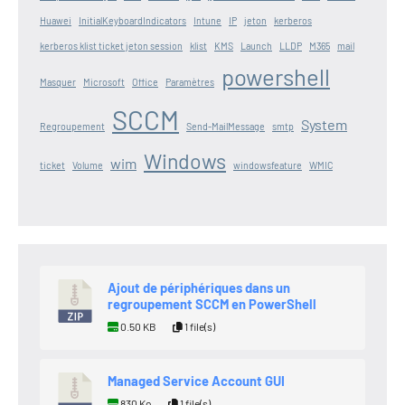
Huawei
InitialKeyboardIndicators
Intune
IP
jeton
kerberos
kerberos klist ticket jeton session
klist
KMS
Launch
LLDP
M365
mail
powershell
Masquer
Microsoft
Office
Paramètres
SCCM
System
Regroupement
Send-MailMessage
smtp
Windows
wim
ticket
Volume
windowsfeature
WMIC
Ajout de périphériques dans un
regroupement SCCM en PowerShell
0.50 KB
1 file(s)
Managed Service Account GUI
830 Ko
1 file(s)