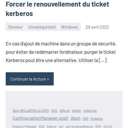
Forcer le renouvellement du ticket
kerberos
Serveur
Uncategorized
Windows
28 avril 2022
admin
En cas d’ajout de machine dans un groupe de sécurité,
pour éviter de redémarrer l’ordinateur, purger le ticket
Kerberos pout être une alternative. Utiliser la […]
Continuer la lecture
$env:SMS_ADMIN_UI_PATH
2012
Affecté
Center
collection
ConfigurationManager.psd1
dism
DNS
Endpoint
Endpoint Manager
ESD
feature
get
get-windowsfeature
GPO
GVLKs