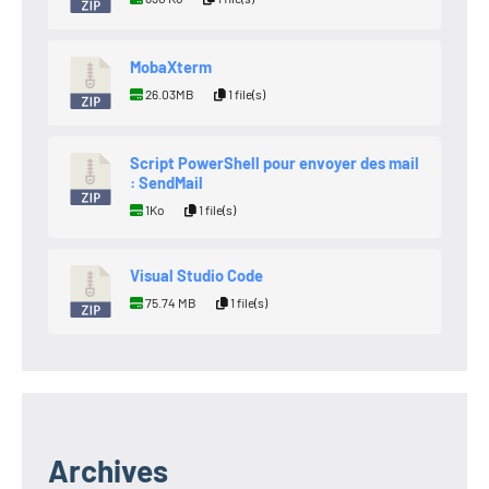
MobaXterm
26.03MB
1 file(s)
Script PowerShell pour envoyer des mail
: SendMail
1Ko
1 file(s)
Visual Studio Code
75.74 MB
1 file(s)
Archives