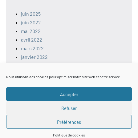
juin 2025
juin 2022
mai 2022
avril 2022
mars 2022
janvier 2022
décembre 2021
Nous utilisons des cookies pour optimiser notre site web et notre service.
Sécutié
Accepter
Refuser
ANSSI
CERT – Alerte de Sécurité
Préférences
Générateur de mots de passe
Politique de cookies