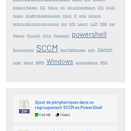
Endpoint Manager
ESD
feature
get
get-windowsfeature
GPO
GVLKs
Huawei
InitialKeyboardIndicators
Intune
IP
jeton
kerberos
kerberos klist ticket jeton session
klist
KMS
Launch
LLDP
M365
mail
powershell
Masquer
Microsoft
Office
Paramètres
SCCM
System
Regroupement
Send-MailMessage
smtp
Windows
wim
ticket
Volume
windowsfeature
WMIC
Ajout de périphériques dans un
regroupement SCCM en PowerShell
0.50 KB
1 file(s)