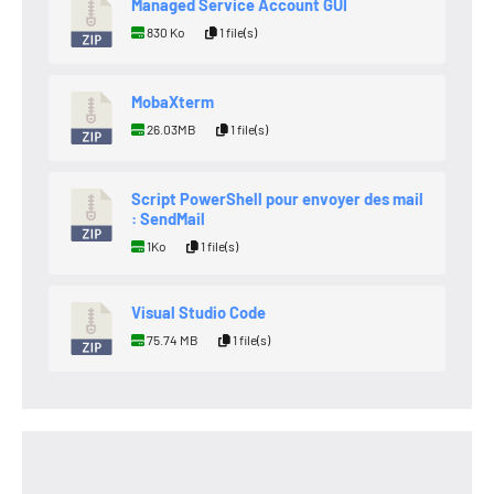
Managed Service Account GUI
830 Ko
1 file(s)
MobaXterm
26.03MB
1 file(s)
Script PowerShell pour envoyer des mail
: SendMail
1Ko
1 file(s)
Visual Studio Code
75.74 MB
1 file(s)