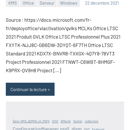
KMS
Office
Serveur
Windows
22 décembre 2021
admin
Source : https://docs.microsoft.com/fr-
fr/deployoffice/vlactivation/gvlks MCLKs Office LTSC
2021 Produit GVLK Office LTSC Professionnel Plus 2021
FXYTK-NJJ8C-GB6DW-3DYQT-6F7TH Office LTSC
Standard 2021 KDX7X-BNVR8-TXXGX-4Q7Y8-78VT3
Project Professionnel 2021 FTNWT-C6WBT-8HMGF-
K9PRX-QV9H8 Project […]
Continuer la lecture
$env:SMS_ADMIN_UI_PATH
2012
Affecté
Center
collection
ConfigurationManager.psd1
dism
DNS
Endpoint