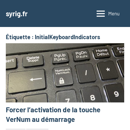
Aller
au
syrig.fr
Menu
contenu
Étiquette :
InitialKeyboardIndicators
Forcer l’activation de la touche
VerNum au démarrage