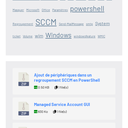
powershell
Masquer
Microsoft
Office
Paramètres
SCCM
System
Regroupement
Send-MailMessage
smtp
Windows
wim
ticket
Volume
windowsfeature
WMIC
Ajout de périphériques dans un
regroupement SCCM en PowerShell
0.50 KB
1 file(s)
Managed Service Account GUI
830 Ko
1 file(s)