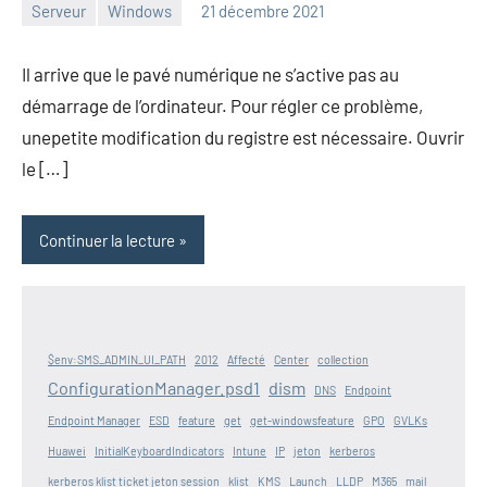
Serveur
Windows
21 décembre 2021
admin
Il arrive que le pavé numérique ne s’active pas au
démarrage de l’ordinateur. Pour régler ce problème,
unepetite modification du registre est nécessaire. Ouvrir
le […]
Continuer la lecture
$env:SMS_ADMIN_UI_PATH
2012
Affecté
Center
collection
ConfigurationManager.psd1
dism
DNS
Endpoint
Endpoint Manager
ESD
feature
get
get-windowsfeature
GPO
GVLKs
Huawei
InitialKeyboardIndicators
Intune
IP
jeton
kerberos
kerberos klist ticket jeton session
klist
KMS
Launch
LLDP
M365
mail