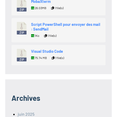
MobaXterm
26.03MB
1 file(s)
Script PowerShell pour envoyer des mail
: SendMail
1Ko
1 file(s)
Visual Studio Code
75.74 MB
1 file(s)
Archives
juin 2025