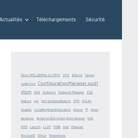
Actualités
Téléchargements
Sécurité
$env:SMS_ADMIN_UI_PATH
2012
Affecté
Center
ConfigurationManager.psd1
collection
dism
DNS
Endpoint
Endpoint Manager
ESD
feature
get
get-windowsfeature
GPO
GVLKs
Huawei
InitialKeyboardIndicators
Intune
IP
jeton
kerberos
kerberos klist ticket jeton session
klist
KMS
Launch
LLDP
M365
mail
Masquer
Microsoft
Office
Paramètres