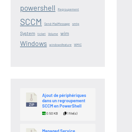
powershell
Regroupement
SCCM
Send-MailMessage
smtp
System
wim
ticket
Volume
Windows
windowsfeature
WMIC
Ajout de périphériques
dans un regroupement
SCCM en PowerShell
0.50 KB
1 file(s)
Managed Service