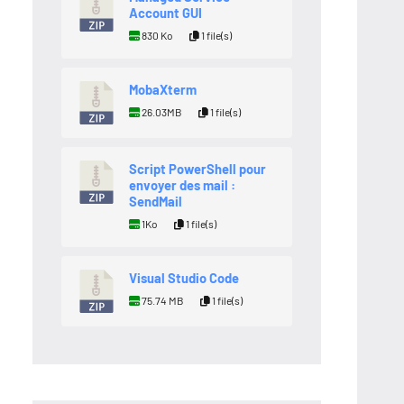
Account GUI
830 Ko
1 file(s)
MobaXterm
26.03MB
1 file(s)
Script PowerShell pour
envoyer des mail :
SendMail
1Ko
1 file(s)
Visual Studio Code
75.74 MB
1 file(s)