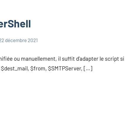
erShell
22 décembre 2021
fiée ou manuellement, il suffit d’adapter le script si
s $dest_mail, $from, $SMTPServer, […]