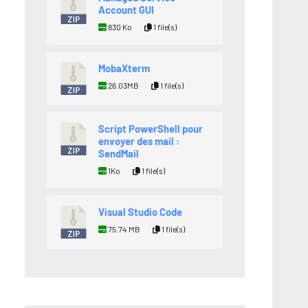
Account GUI
830 Ko
1 file(s)
MobaXterm
26.03MB
1 file(s)
Script PowerShell pour
envoyer des mail :
SendMail
1Ko
1 file(s)
Visual Studio Code
75.74 MB
1 file(s)