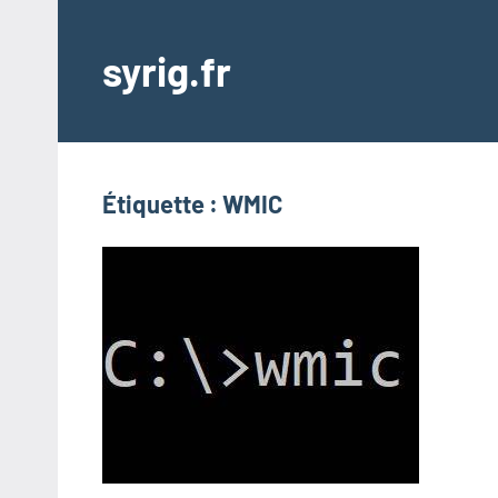
Aller
au
syrig.fr
contenu
Étiquette :
WMIC