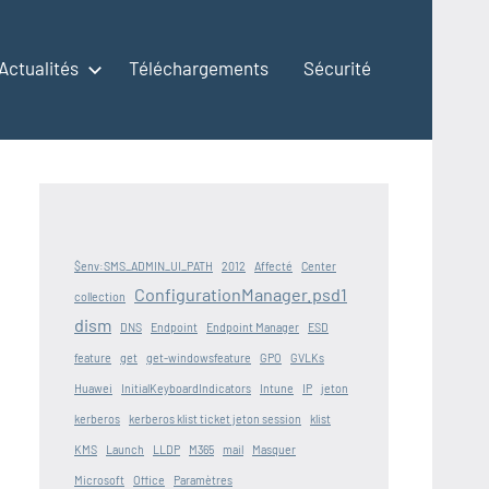
Actualités
Téléchargements
Sécurité
$env:SMS_ADMIN_UI_PATH
2012
Affecté
Center
ConfigurationManager.psd1
collection
dism
DNS
Endpoint
Endpoint Manager
ESD
feature
get
get-windowsfeature
GPO
GVLKs
Huawei
InitialKeyboardIndicators
Intune
IP
jeton
kerberos
kerberos klist ticket jeton session
klist
KMS
Launch
LLDP
M365
mail
Masquer
Microsoft
Office
Paramètres