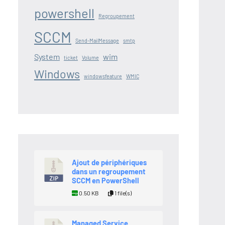
powershell
Regroupement
SCCM
Send-MailMessage
smtp
System
wim
ticket
Volume
Windows
windowsfeature
WMIC
Ajout de périphériques
dans un regroupement
SCCM en PowerShell
0.50 KB
1 file(s)
Managed Service