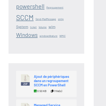
powershell
Regroupement
SCCM
Send-MailMessage
smtp
System
wim
ticket
Volume
Windows
windowsfeature
WMIC
Ajout de périphériques
dans un regroupement
SCCM en PowerShell
0.50 KB
1 file(s)
Managed Service