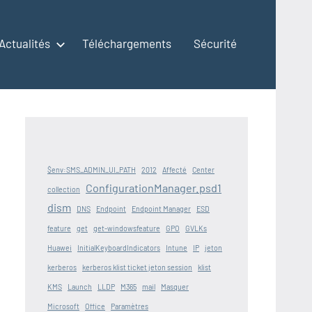
Actualités
Téléchargements
Sécurité
$env:SMS_ADMIN_UI_PATH
2012
Affecté
Center
ConfigurationManager.psd1
collection
dism
DNS
Endpoint
Endpoint Manager
ESD
feature
get
get-windowsfeature
GPO
GVLKs
Huawei
InitialKeyboardIndicators
Intune
IP
jeton
kerberos
kerberos klist ticket jeton session
klist
KMS
Launch
LLDP
M365
mail
Masquer
Microsoft
Office
Paramètres