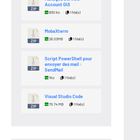
Account GUI
830 Ko
1 file(s)
MobaXterm
26.03MB
1 file(s)
Script PowerShell pour
envoyer des mail :
SendMail
1Ko
1 file(s)
Visual Studio Code
75.74 MB
1 file(s)