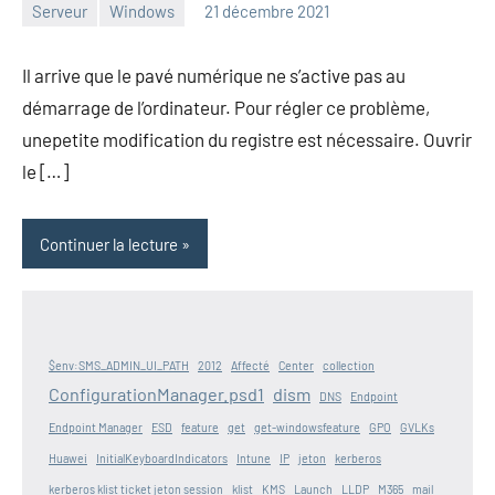
Serveur
Windows
21 décembre 2021
admin
Il arrive que le pavé numérique ne s’active pas au
démarrage de l’ordinateur. Pour régler ce problème,
unepetite modification du registre est nécessaire. Ouvrir
le […]
Continuer la lecture
$env:SMS_ADMIN_UI_PATH
2012
Affecté
Center
collection
ConfigurationManager.psd1
dism
DNS
Endpoint
Endpoint Manager
ESD
feature
get
get-windowsfeature
GPO
GVLKs
Huawei
InitialKeyboardIndicators
Intune
IP
jeton
kerberos
kerberos klist ticket jeton session
klist
KMS
Launch
LLDP
M365
mail