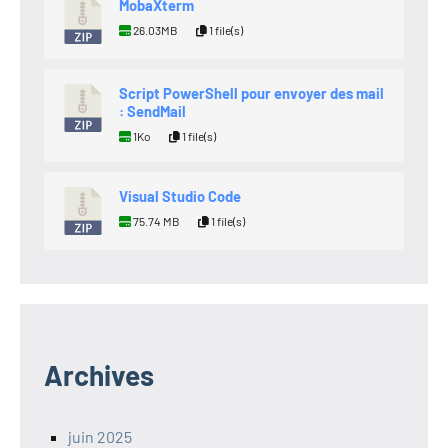
MobaXterm
26.03MB
1 file(s)
Script PowerShell pour envoyer des mail
: SendMail
1Ko
1 file(s)
Visual Studio Code
75.74 MB
1 file(s)
Archives
juin 2025