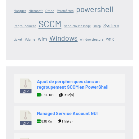
powershell
Masquer
Microsoft
Office
Paramètres
SCCM
System
Regroupement
Send-MailMessage
smtp
Windows
wim
ticket
Volume
windowsfeature
WMIC
Ajout de périphériques dans un
regroupement SCCM en PowerShell
0.50 KB
1 file(s)
Managed Service Account GUI
830 Ko
1 file(s)