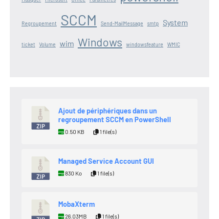
SCCM
System
Regroupement
Send-MailMessage
smtp
Windows
wim
ticket
Volume
windowsfeature
WMIC
Ajout de périphériques dans un
regroupement SCCM en PowerShell
0.50 KB
1 file(s)
Managed Service Account GUI
830 Ko
1 file(s)
MobaXterm
26.03MB
1 file(s)