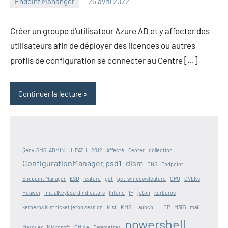
Endoint Mananger
25 avril 2022
admin
Créer un groupe d’utilisateur Azure AD et y affecter des
utilisateurs afin de déployer des licences ou autres
profils de configuration se connecter au Centre […]
Continuer la lecture
$env:SMS_ADMIN_UI_PATH
2012
Affecté
Center
collection
ConfigurationManager.psd1
dism
DNS
Endpoint
Endpoint Manager
ESD
feature
get
get-windowsfeature
GPO
GVLKs
Huawei
InitialKeyboardIndicators
Intune
IP
jeton
kerberos
kerberos klist ticket jeton session
klist
KMS
Launch
LLDP
M365
mail
powershell
Masquer
Microsoft
Office
Paramètres