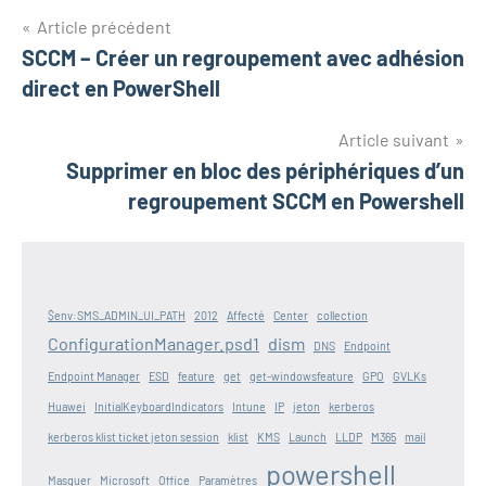
Navigation
Article précédent
SCCM – Créer un regroupement avec adhésion
de
direct en PowerShell
l’article
Article suivant
Supprimer en bloc des périphériques d’un
regroupement SCCM en Powershell
$env:SMS_ADMIN_UI_PATH
2012
Affecté
Center
collection
ConfigurationManager.psd1
dism
DNS
Endpoint
Endpoint Manager
ESD
feature
get
get-windowsfeature
GPO
GVLKs
Huawei
InitialKeyboardIndicators
Intune
IP
jeton
kerberos
kerberos klist ticket jeton session
klist
KMS
Launch
LLDP
M365
mail
powershell
Masquer
Microsoft
Office
Paramètres