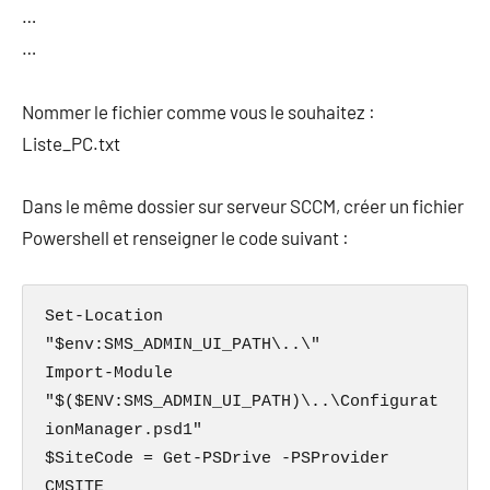
…
…
Nommer le fichier comme vous le souhaitez :
Liste_PC.txt
Dans le même dossier sur serveur SCCM, créer un fichier
Powershell et renseigner le code suivant :
Set-Location 
"$env:SMS_ADMIN_UI_PATH\..\"

Import-Module 
"$($ENV:SMS_ADMIN_UI_PATH)\..\Configurat
ionManager.psd1"

$SiteCode = Get-PSDrive -PSProvider 
CMSITE
