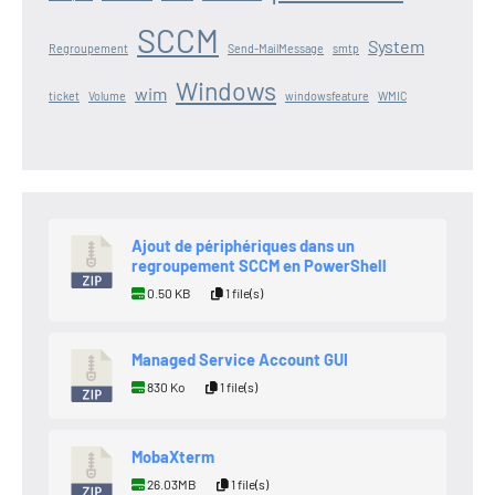
SCCM
System
Regroupement
Send-MailMessage
smtp
Windows
wim
ticket
Volume
windowsfeature
WMIC
Ajout de périphériques dans un
regroupement SCCM en PowerShell
0.50 KB
1 file(s)
Managed Service Account GUI
830 Ko
1 file(s)
MobaXterm
26.03MB
1 file(s)