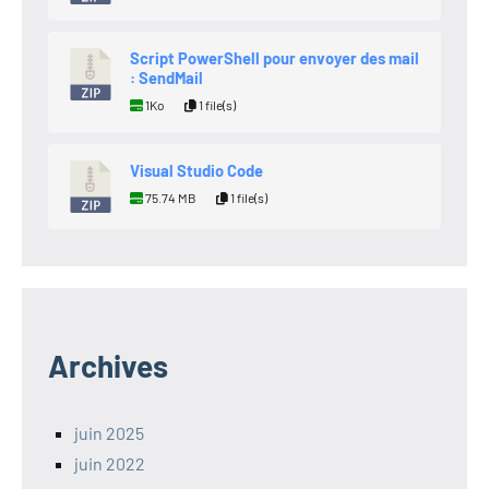
Script PowerShell pour envoyer des mail
: SendMail
1Ko
1 file(s)
Visual Studio Code
75.74 MB
1 file(s)
Archives
juin 2025
juin 2022