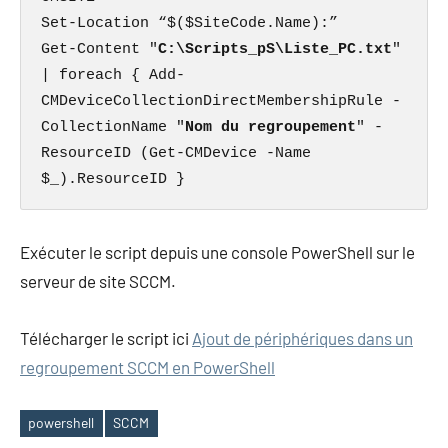
Set-Location “$($SiteCode.Name):”

Get-Content "
C:\Scripts_pS\Liste_PC.txt
" 
| foreach { Add-
CMDeviceCollectionDirectMembershipRule -
CollectionName "
Nom du regroupement
" -
ResourceID (Get-CMDevice -Name 
$_).ResourceID }
Exécuter le script depuis une console PowerShell sur le
serveur de site SCCM.
Télécharger le script ici
Ajout de périphériques dans un
regroupement SCCM en PowerShell
powershell
SCCM
Étiquettes