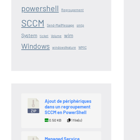
powershell
Regroupement
SCCM
Send-MailMessage
smtp
System
wim
ticket
Volume
Windows
windowsfeature
WMIC
Ajout de périphériques
dans un regroupement
SCCM en PowerShell
0.50 KB
1 file(s)
Managed Service