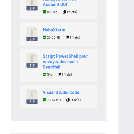
Account GUI
830 Ko
1 file(s)
MobaXterm
26.03MB
1 file(s)
Script PowerShell pour
envoyer des mail :
SendMail
1Ko
1 file(s)
Visual Studio Code
75.74 MB
1 file(s)