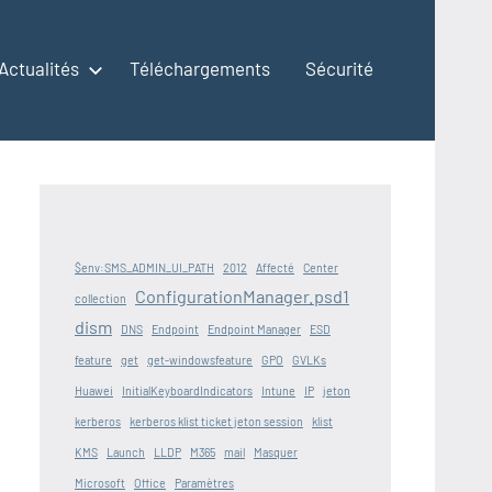
Actualités
Téléchargements
Sécurité
$env:SMS_ADMIN_UI_PATH
2012
Affecté
Center
ConfigurationManager.psd1
collection
dism
DNS
Endpoint
Endpoint Manager
ESD
feature
get
get-windowsfeature
GPO
GVLKs
Huawei
InitialKeyboardIndicators
Intune
IP
jeton
kerberos
kerberos klist ticket jeton session
klist
KMS
Launch
LLDP
M365
mail
Masquer
Microsoft
Office
Paramètres