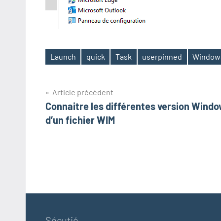
Launch
quick
Task
userpinned
Window
Étiquettes
Navigation
Article précédent
Connaitre les différentes version Wind
de
d’un fichier WIM
l’article
Sécutié