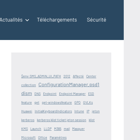
Actualités
Téléchargements
Sécurité
$env:SMS_ADMIN_UI_PATH
2012
Affecté
Center
ConfigurationManager.psd1
collection
dism
DNS
Endpoint
Endpoint Manager
ESD
feature
get
get-windowsfeature
GPO
GVLKs
Huawei
InitialKeyboardIndicators
Intune
IP
jeton
kerberos
kerberos klist ticket jeton session
klist
KMS
Launch
LLDP
M365
mail
Masquer
Microsoft
Office
Paramètres