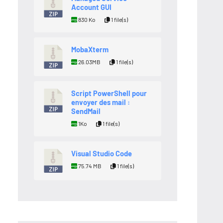
Account GUI
830 Ko
1 file(s)
MobaXterm
26.03MB
1 file(s)
Script PowerShell pour
envoyer des mail :
SendMail
1Ko
1 file(s)
Visual Studio Code
75.74 MB
1 file(s)