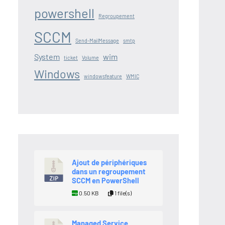
powershell
Regroupement
SCCM
Send-MailMessage
smtp
System
wim
ticket
Volume
Windows
windowsfeature
WMIC
Ajout de périphériques
dans un regroupement
SCCM en PowerShell
0.50 KB
1 file(s)
Managed Service